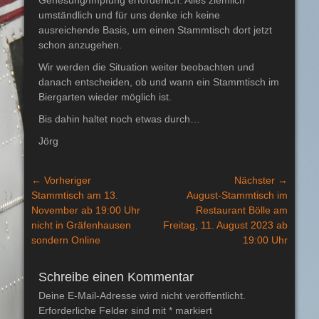
Genesung/Impfung erforderlich. Alles ziemlich
umständlich und für uns denke ich keine
ausreichende Basis, um einen Stammtisch dort jetzt
schon anzugehen.
Wir werden die Situation weiter beobachten und
danach entscheiden, ob und wann ein Stammtisch im
Biergarten wieder möglich ist.
Bis dahin haltet noch etwas durch…
Jörg
Beitragsnavigation
← Vorheriger
Nächster →
Vorheriger
Nächster
Stammtisch am 13.
August-Stammtisch im
Beitrag:
Beitrag:
November ab 19:00 Uhr
Restaurant Bölle am
nicht in Gräfenhausen
Freitag, 11. August 2023 ab
sondern Online
19:00 Uhr
Schreibe einen Kommentar
Deine E-Mail-Adresse wird nicht veröffentlicht.
Erforderliche Felder sind mit
*
markiert