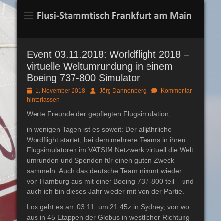
Flusi-Stammtisch
Frankfurt am Main
Event 03.11.2018: Worldflight 2018 –
virtuelle Weltumrundung in einem
Boeing 737-800 Simulator
Posted
Autor
1. November 2018
Jörg Dannenberg
Kommentar
on
hinterlassen
Werte Freunde der gepflegten Flugsimulation,
in wenigen Tagen ist es soweit: Der alljährliche
Wordflight startet, bei dem mehrere Teams in ihren
Flugsimulatoren im VATSIM Netzwerk virtuell die Welt
umrunden und Spenden für einen guten Zweck
sammeln. Auch das deutsche Team nimmt wieder
von Hamburg aus mit einer Boeing 737-800 teil – und
auch ich bin dieses Jahr wieder mit von der Partie.
Los geht es am 03.11. um 21:45z in Sydney, von wo
aus in 45 Etappen der Globus in westlicher Richtung