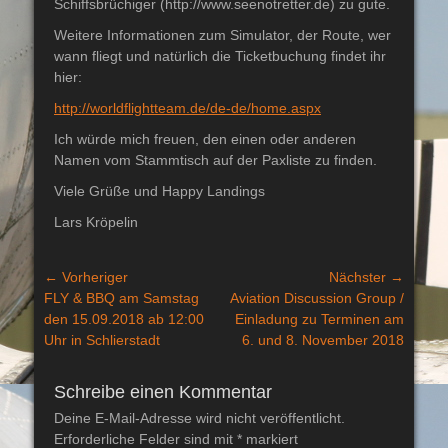
Schiffsbrüchiger (http://www.seenotretter.de) zu gute.
Weitere Informationen zum Simulator, der Route, wer
wann fliegt und natürlich die Ticketbuchung findet ihr
hier:
http://worldflightteam.de/de-de/home.aspx
Ich würde mich freuen, den einen oder anderen
Namen vom Stammtisch auf der Paxliste zu finden.
Viele Grüße und Happy Landings
Lars Kröpelin
Beitragsnavigation
← Vorheriger
Nächster →
Vorheriger
Nächster
FLY & BBQ am Samstag
Aviation Discussion Group /
Beitrag:
Beitrag:
den 15.09.2018 ab 12:00
Einladung zu Terminen am
Uhr in Schlierstadt
6. und 8. November 2018
Schreibe einen Kommentar
Deine E-Mail-Adresse wird nicht veröffentlicht.
Erforderliche Felder sind mit
*
markiert